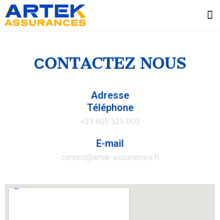
Questions 
СONTACTEZ NOUS
Adresse
Téléphone
+33 605 525 000
E-mail
contact@artek-assurances.fr